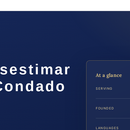
sestimar
At a glance
 Condado
SERVING
FOUNDED
LANGUAGES