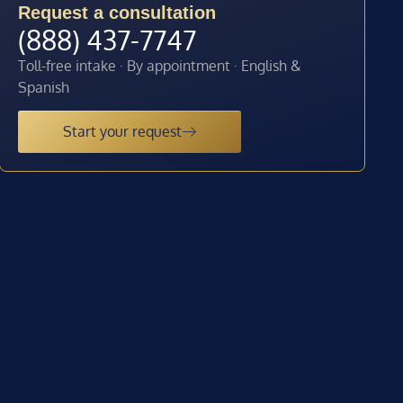
Request a consultation
(888) 437-7747
Toll-free intake · By appointment · English &
Spanish
Start your request