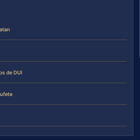
atan
os de DUI
bufete