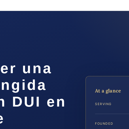
er una
ingida
At a glance
n DUI en
SERVING
e
FOUNDED