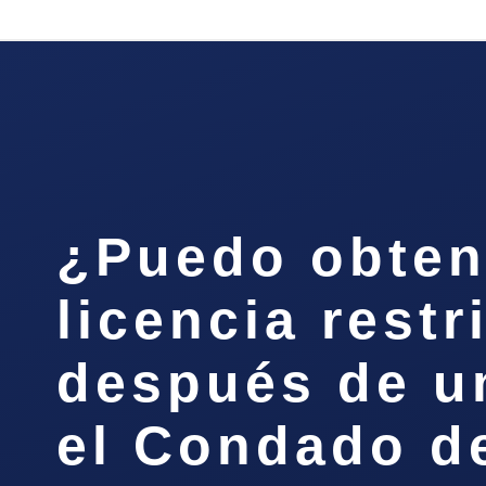
¿Puedo obten
licencia restr
después de u
el Condado d