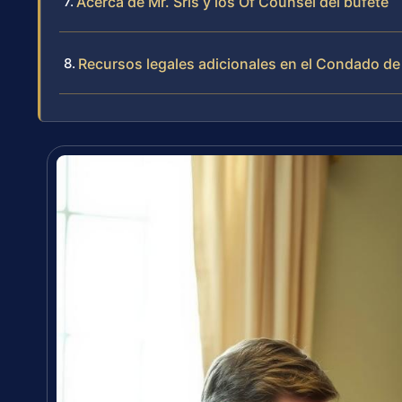
Acerca de Mr. Sris y los Of Counsel del bufete
Recursos legales adicionales en el Condado de