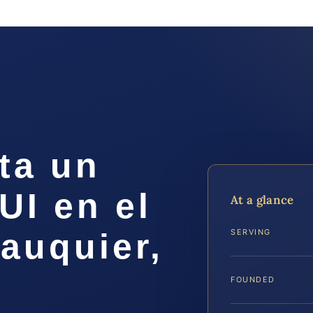
ta un
UI en el
At a glance
auquier,
SERVING
FOUNDED