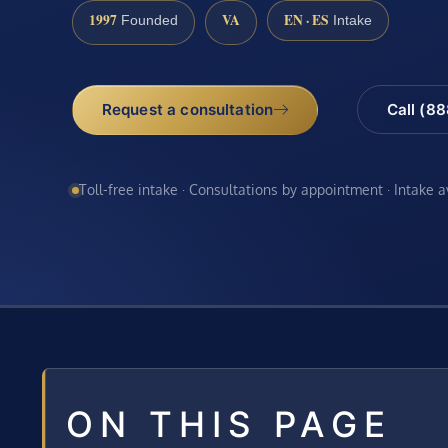
1997
VA
EN · ES
Founded
Intake
Request a consultation
Call (8
Toll-free intake · Consultations by appointment · Intake 
ON THIS PAGE