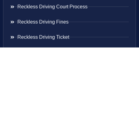
Reckless Driving Court Process
Reckless Driving Fines
Reckless Driving Ticket
Speeding Ticket
Areas Served
Virginia
Maryland
District Of Columbia
New Jersey
New York