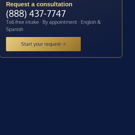
Request a consultation
(888) 437-7747
Toll-free intake · By appointment · English &
Spanish
Start your request