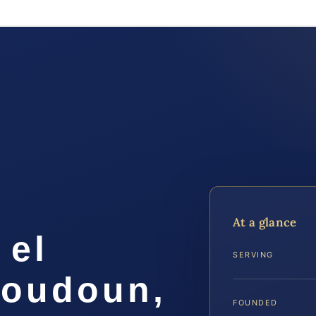
At a glance
 el
SERVING
Loudoun,
FOUNDED