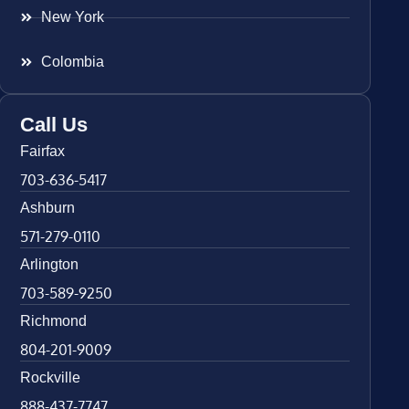
New York
Colombia
Call Us
Fairfax
703-636-5417
Ashburn
571-279-0110
Arlington
703-589-9250
Richmond
804-201-9009
Rockville
888-437-7747