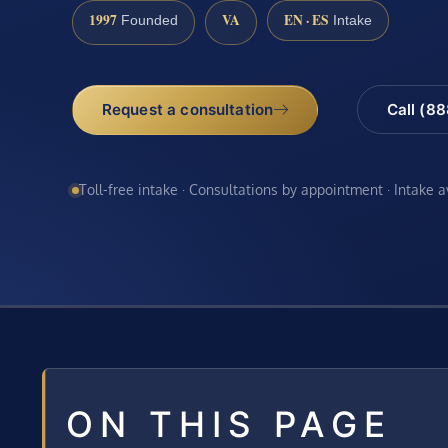
1997
VA
EN · ES
Founded
Intake
Request a consultation
Call (8
Toll-free intake · Consultations by appointment · Intake 
ON THIS PAGE