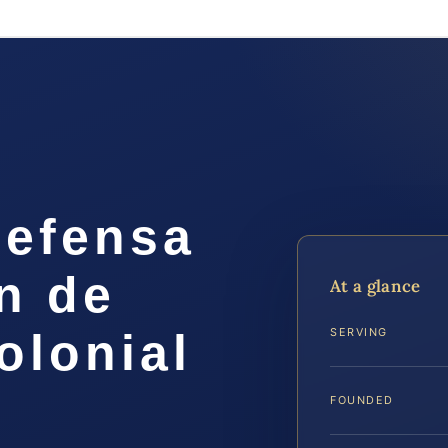
efensa
n de
At a glance
olonial
SERVING
FOUNDED