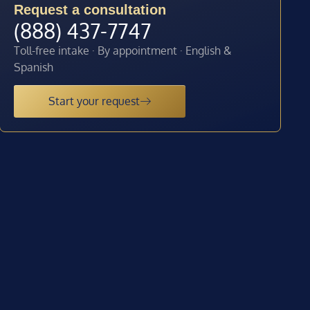
Request a consultation
(888) 437-7747
Toll-free intake · By appointment · English &
Spanish
Start your request