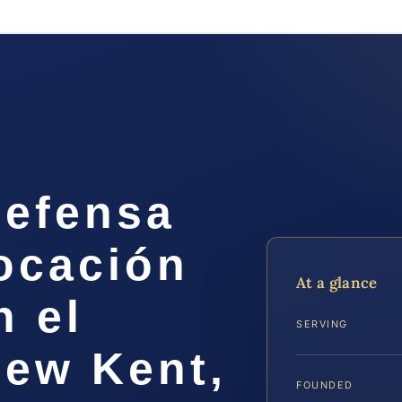
efensa
ocación
At a glance
n el
SERVING
ew Kent,
FOUNDED