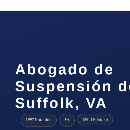
Abogado de
Suspensión d
Suffolk, VA
1997
VA
EN · ES
Founded
Intake