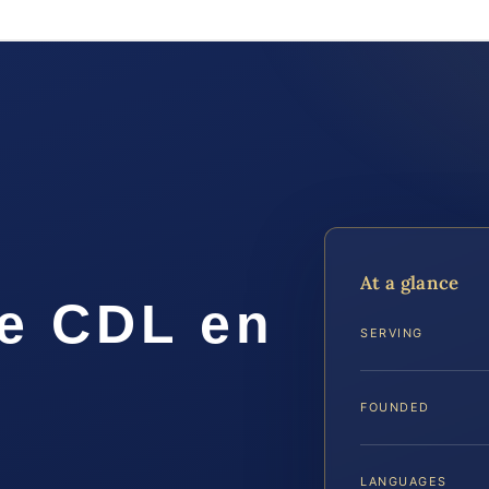
At a glance
e CDL en
SERVING
FOUNDED
LANGUAGES