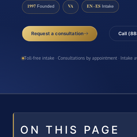
1997
VA
EN · ES
Founded
Intake
Request a consultation
Call (8
Toll-free intake · Consultations by appointment · Intake 
ON THIS PAGE