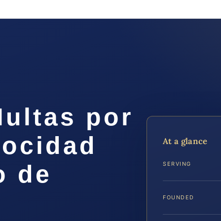
ultas por
locidad
At a glance
o de
SERVING
FOUNDED