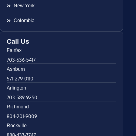
New York
Colombia
Call Us
Fairfax
703-636-5417
Ashburn
571-279-0110
Arlington
703-589-9250
Richmond
804-201-9009
Rockville
888-437-7747