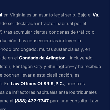
al
en Virginia es un asunto legal serio. Bajo el
Va.
de ser declarada infractor habitual por el
tras acumular ciertas condenas de tráfico o
nducción. Las consecuencias incluyen la
eríodo prolongado, multas sustanciales y, en
side en el
Condado de Arlington
—incluyendo
llston, Pentagon City y Shirlington—y ha recibido
podrían llevar a esta clasificación, es
o. En
Law Offices Of SRIS, P.C.
, nuestros
 de infractores habituales ante los tribunales
lame al
(888) 437-7747
para una consulta. Law
ers.