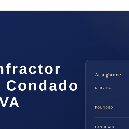
nfractor
At a glance
el Condado
SERVING
 VA
FOUNDED
LANGUAGES